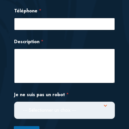
Téléphone
*
Description
*
*
Je ne suis pas un robot
*
n
e
J
--- Sélectionner un choix ---
e