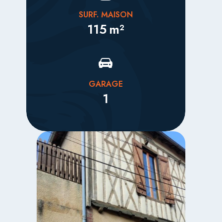
SURF. MAISON
115
m²
GARAGE
1